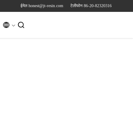
ईमेल honest@jt-resin.com
टेलीफोन 86-20-82320316

