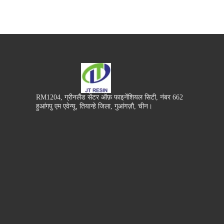
RM1204, ग्रीनलैंड सेंटर ऑफ़ फाइनेंशियल सिटी, नंबर 662
हुआंगपु एम एवेन्यू, तियान्हे जिला, गुआंगज़ौ, चीन।