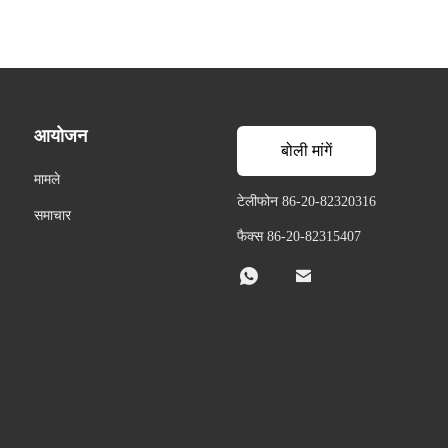
आयोजन
बोली मांगें
मामले
टेलीफोन 86-20-82320316
समाचार
फैक्स 86-20-82315407

