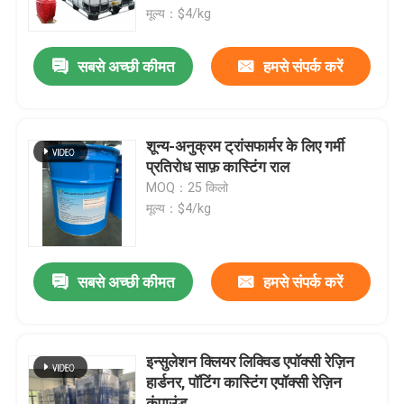
मूल्य：$4/kg
फैक्टरी यात्रा
सबसे अच्छी कीमत
हमसे संपर्क करें
गुणवत्ता नियंत्रण
शून्य-अनुक्रम ट्रांसफार्मर के लिए गर्मी
हमसे संपर्क करें
प्रतिरोध साफ़ कास्टिंग राल
MOQ：25 किलो
मूल्य：$4/kg
समाचार
सभी मामलों
सबसे अच्छी कीमत
हमसे संपर्क करें
एक बोली का अनुरोध
इन्सुलेशन क्लियर लिक्विड एपॉक्सी रेज़िन
हार्डनर, पॉटिंग कास्टिंग एपॉक्सी रेज़िन
कमरे का तापमान इलाज एपॉक्सी राल
कंपाउंड