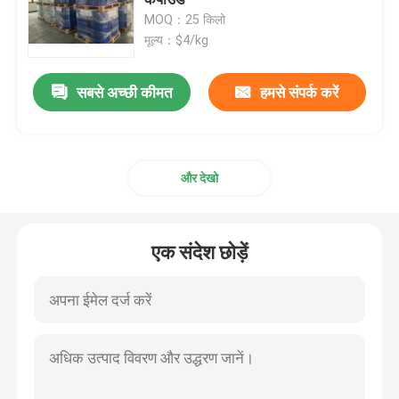
MOQ：25 किलो
मूल्य：$4/kg
ट्रांसफार्मर एपॉक्सी राल
सबसे अच्छी कीमत
हमसे संपर्क करें
विद्युत इन्सुलेट एपॉक्सी राल
इपॉक्सी राल मशीन
और देखो
एपॉक्सी रेज़िन कास्टिंग
एक संदेश छोड़ें
ज्वाला मंदक एपॉक्सी राल
एपॉक्सी राल इलाज एजेंट
इंजेक्शन एपॉक्सी राल