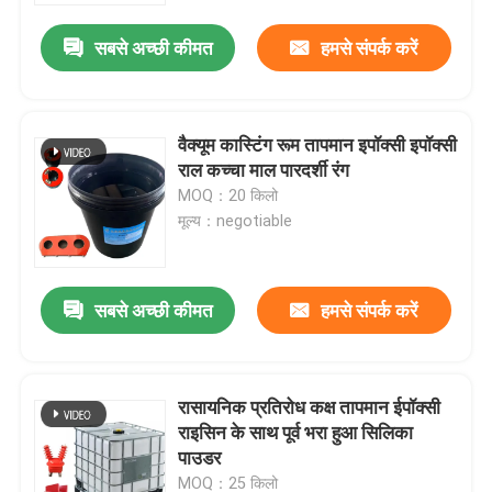
सबसे अच्छी कीमत
हमसे संपर्क करें
वैक्यूम कास्टिंग रूम तापमान इपॉक्सी इपॉक्सी
राल कच्चा माल पारदर्शी रंग
MOQ：20 किलो
मूल्य：negotiable
सबसे अच्छी कीमत
हमसे संपर्क करें
होम
रासायनिक प्रतिरोध कक्ष तापमान ईपॉक्सी
उत्पाद
राइसिन के साथ पूर्व भरा हुआ सिलिका
पाउडर
हमारे बारे में
MOQ：25 किलो