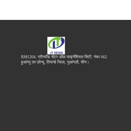
RM1204, ग्रीनलैंड सेंटर ऑफ़ फाइनेंशियल सिटी, नंबर 662
हुआंगपु एम एवेन्यू, तियान्हे जिला, गुआंगज़ौ, चीन।