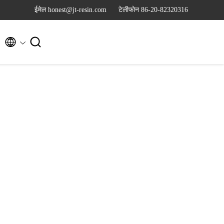
ईमेल honest@jt-resin.com
टेलीफोन 86-20-82320316

