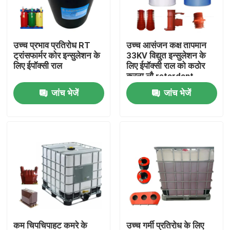
फैक्टरी यात्रा
उच्च प्रभाव प्रतिरोध RT
उच्च आसंजन कक्ष तापमान
ट्रांसफार्मर कोर इन्सुलेशन के
33KV विद्युत इन्सुलेशन के
गुणवत्ता नियंत्रण
लिए ईपॉक्सी राल
लिए ईपॉक्सी राल को कठोर
करना लौ retardant
जांच भेजें
जांच भेजें
हमसे संपर्क करें
समाचार
सभी मामलों
एक बोली का अनुरोध
कमरे का तापमान इलाज एपॉक्सी राल
कम चिपचिपाहट कमरे के
उच्च गर्मी प्रतिरोध के लिए