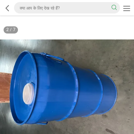
2
/
7