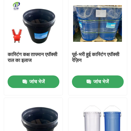
कास्टिंग कक्ष तापमान एपॉक्सी
पूर्व-भरी हुई कास्टिंग एपॉक्सी
राल का इलाज
रेज़िन
जांच भेजें
जांच भेजें
होम
उत्पाद
हमारे बारे में