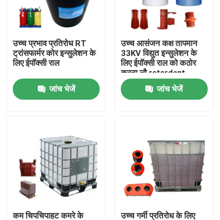
फैक्टरी यात्रा
उच्च प्रभाव प्रतिरोध RT
उच्च आसंजन कक्ष तापमान
ट्रांसफार्मर कोर इन्सुलेशन के
33KV विद्युत इन्सुलेशन के
गुणवत्ता नियंत्रण
लिए ईपॉक्सी राल
लिए ईपॉक्सी राल को कठोर
करना लौ retardant
जांच भेजें
जांच भेजें
हमसे संपर्क करें
समाचार
सभी मामलों
एक बोली का अनुरोध
कमरे का तापमान इलाज एपॉक्सी राल
कम चिपचिपाहट कमरे के
उच्च गर्मी प्रतिरोध के लिए