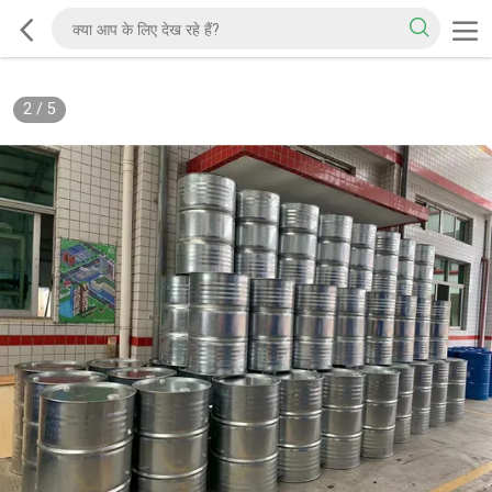
2
/
5