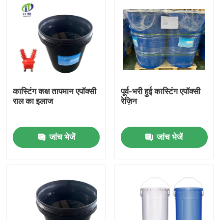
कास्टिंग कक्ष तापमान एपॉक्सी
पूर्व-भरी हुई कास्टिंग एपॉक्सी
राल का इलाज
रेज़िन
जांच भेजें
जांच भेजें
होम
उत्पाद
हमारे बारे में