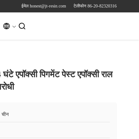
ईमेल honest@jt-resin.com
टेलीफोन 86-20-82320316


 घंटे एपॉक्सी पिगमेंट पेस्ट एपॉक्सी राल
िरोधी
ई, चीन