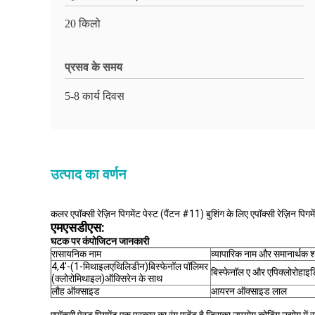
20 किलो
प्रसव के समय
5-8 कार्य दिवस
उत्पाद का वर्णन
कलर एपॉक्सी रेज़िन पिगमेंट पेस्ट (पैंटन #11) बुशिंग के लिए एपॉक्सी रेज़िन पिगमे
एमएसडीएस:
घटक पर कंपोजिटन जानकारी
रासायनिक नाम
व्यापारिक नाम और समानार्थक श
4,4'-(1-मिथाइलएथिलिडीन)बिस्फेनॉल पॉलिमर
बिस्फेनॉल ए और एपिक्लोरोहाइड
(क्लोरोमिथाइल)ऑक्सिरेन के साथ
लौह ऑक्साइड
आयरन ऑक्साइड लाल