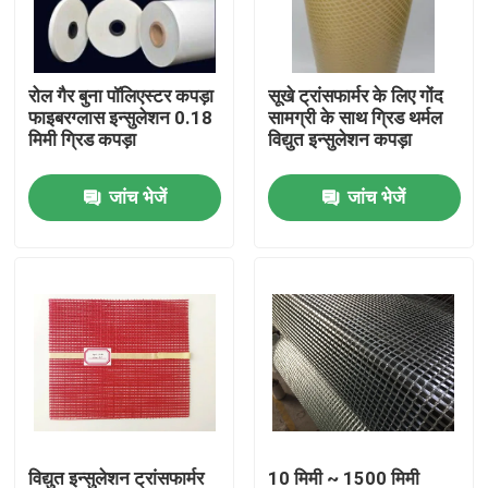
फैक्टरी यात्रा
रोल गैर बुना पॉलिएस्टर कपड़ा
सूखे ट्रांसफार्मर के लिए गोंद
फाइबरग्लास इन्सुलेशन 0.18
सामग्री के साथ ग्रिड थर्मल
गुणवत्ता नियंत्रण
मिमी ग्रिड कपड़ा
विद्युत इन्सुलेशन कपड़ा
जांच भेजें
जांच भेजें
हमसे संपर्क करें
समाचार
सभी मामलों
एक बोली का अनुरोध
कमरे का तापमान इलाज एपॉक्सी राल
विद्युत इन्सुलेशन ट्रांसफार्मर
10 मिमी ~ 1500 मिमी