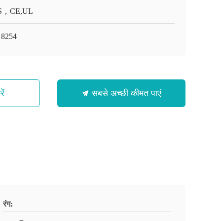
S，CE,UL
ी 8254
ें
सबसे अच्छी कीमत पाएं
रंग: