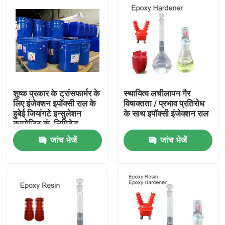
शुष्क प्रकार के ट्रांसफार्मर के
स्थायित्व लचीलापन गैर
लिए इंजेक्शन इपॉक्सी राल के
विषाक्तता / प्रभाव प्रतिरोध
हुबेई जियांगटे इन्सुलेशन
के साथ इपॉक्सी इंजेक्शन राल
कम्पोजिट कं, लिमिटेड
जांच भेजें
जांच भेजें
होम
उत्पाद
हमारे बारे में