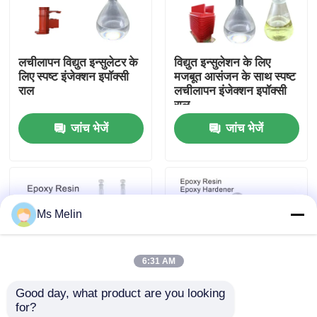
फैक्टरी यात्रा
लचीलापन विद्युत इन्सुलेटर के
विद्युत इन्सुलेशन के लिए
लिए स्पष्ट इंजेक्शन इपॉक्सी
मजबूत आसंजन के साथ स्पष्ट
गुणवत्ता नियंत्रण
राल
लचीलापन इंजेक्शन इपॉक्सी
राल
जांच भेजें
जांच भेजें
हमसे संपर्क करें
समाचार
Ms Melin
सभी मामलों
6:31 AM
एक बोली का अनुरोध
Good day, what product are you looking 
for?
कमरे का तापमान इलाज एपॉक्सी राल
अघुलनशील गैर विषैले स्पष्ट
गैर विषैले मजबूत आसंजन