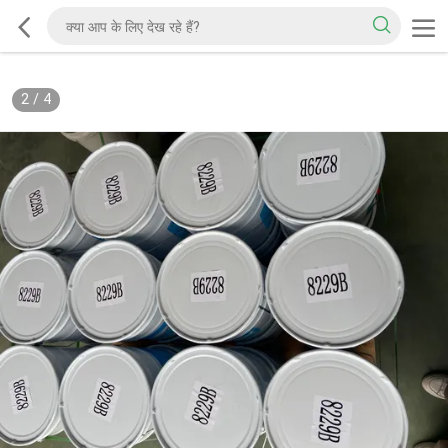
2
/
4