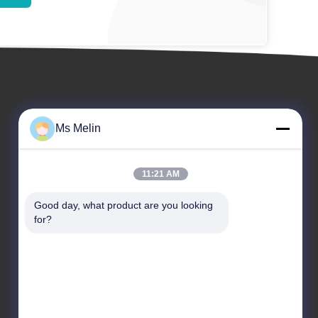
Ms Melin
11:21 AM
आयोजन
Good day, what product are you looking 
बोली मांगें
for?
मामले
टेलीफोन 86-20-82320316
समाचार
फैक्स 86-20-82315407

