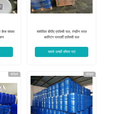
 कैस संख्या
संशोधित बीपीए एपॉक्सी राल, रंगहीन तरल
ेशन
कास्टिंग पारदर्शी एपॉक्सी राल
सबसे अच्छी कीमत पाएं
वीडियो
वीडियो