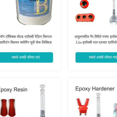
नॉन टॉक्सिक मोल्ड एपॉक्सी रेज़िन सिस्टम
अघुलनशील गैर विषैले स्पष्ट इपॉक
कास्टिंग क्लियर क्योरिंग यूवी सेफ लिक्विड
Lbs इपॉक्सी राल प्रभाव प्रति
शक्ति
सबसे अच्छी कीमत पाएं
सबसे अच्छी कीमत पाएं