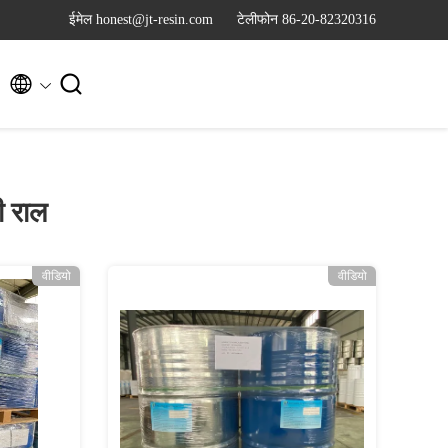
ईमेल honest@jt-resin.com
टेलीफोन 86-20-82320316


ी राल
वीडियो
वीडियो