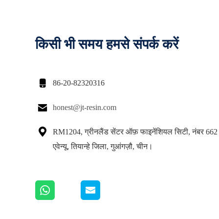
किसी भी समय हमसे संपर्क करें

86-20-82320316

honest@jt-resin.com

RM1204, ग्रीनलैंड सेंटर ऑफ़ फाइनेंशियल सिटी, नंबर 662 
एवेन्यू, तियान्हे जिला, गुआंगज़ौ, चीन।