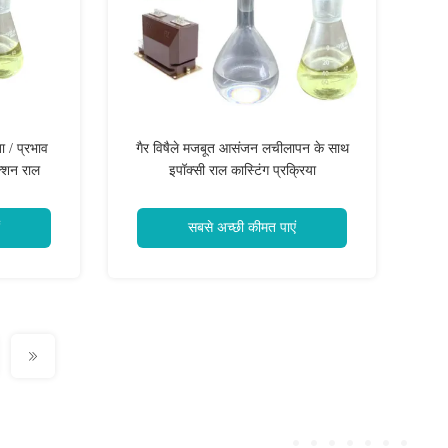
ा / प्रभाव
गैर विषैले मजबूत आसंजन लचीलापन के साथ
क्शन राल
इपॉक्सी राल कास्टिंग प्रक्रिया
सबसे अच्छी कीमत पाएं