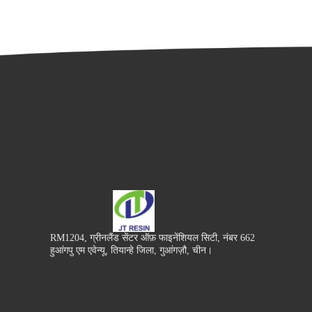
RM1204, ग्रीनलैंड सेंटर ऑफ़ फाइनेंशियल सिटी, नंबर 662
हुआंगपु एम एवेन्यू, तियान्हे जिला, गुआंगज़ौ, चीन।