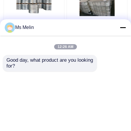
उच्च वोल्टेज ट्रांसफार्मर के
रंगहीन विद्युत इन्सुलेशन राल,
Ms Melin
लिए विद्युत इन्सुलेट तरल
स्पष्ट एपॉक्सी हार्डनर का इलाज
कास्टिंग एपॉक्सी राल रंगहीन
12:26 AM
सबसे अच्छी कीमत
सबसे अच्छी कीमत
Good day, what product are you looking 
for?
हमसे संपर्क करें
हमसे संपर्क करें
और देखो
होम
हमारे बारे में
हमसे संपर्क करें
Desktop Site
साइटमैप
गोपनीयता नीति