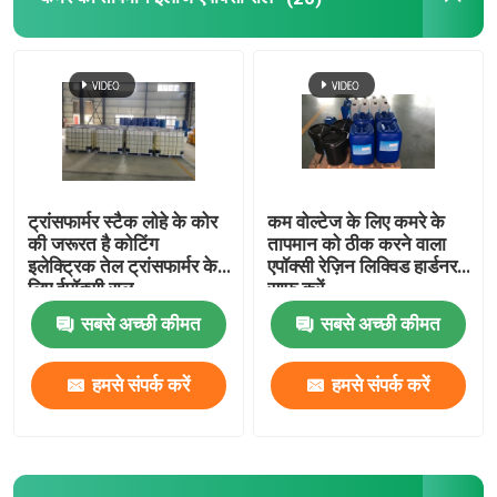
एपॉक्सी पिगमेंट पेस्ट
ट्रांसफार्मर का कच्चा माल
मोल्ड रिलीज एजेंट
ट्रांसफार्मर स्टैक लोहे के कोर
कम वोल्टेज के लिए कमरे के
की जरूरत है कोटिंग
तापमान को ठीक करने वाला
संसेचन एपॉक्सी
इलेक्ट्रिक तेल ट्रांसफार्मर के
एपॉक्सी रेज़िन लिक्विड हार्डनर
लिए ईपॉक्सी राल
साफ़ करें
सबसे अच्छी कीमत
सबसे अच्छी कीमत
ट्रांसफार्मर वार्निश कोटिंग
हमसे संपर्क करें
हमसे संपर्क करें
मोल्ड सफाई एजेंट